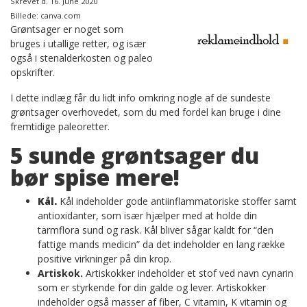
Skrevet d. 16. June 2020
Billede: canva.com
Grøntsager er noget som
bruges i utallige retter, og især
også i stenalderkosten og paleo
opskrifter.
I dette indlæg får du lidt info omkring nogle af de sundeste
grøntsager overhovedet, som du med fordel kan bruge i dine
fremtidige paleoretter.
5 sunde grøntsager du
bør spise mere!
Kål.
Kål indeholder gode antiinflammatoriske stoffer samt
antioxidanter, som især hjælper med at holde din
tarmflora sund og rask. Kål bliver sågar kaldt for “den
fattige mands medicin” da det indeholder en lang række
positive virkninger på din krop.
Artiskok.
Artiskokker indeholder et stof ved navn cynarin
som er styrkende for din galde og lever. Artiskokker
indeholder også masser af fiber, C vitamin, K vitamin og