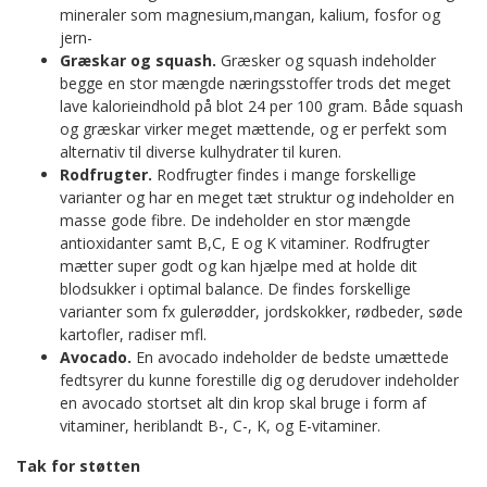
mineraler som magnesium,mangan, kalium, fosfor og
jern-
Græskar og squash.
Græsker og squash indeholder
begge en stor mængde næringsstoffer trods det meget
lave kalorieindhold på blot 24 per 100 gram. Både squash
og græskar virker meget mættende, og er perfekt som
alternativ til diverse kulhydrater til kuren.
Rodfrugter.
Rodfrugter findes i mange forskellige
varianter og har en meget tæt struktur og indeholder en
masse gode fibre. De indeholder en stor mængde
antioxidanter samt B,C, E og K vitaminer. Rodfrugter
mætter super godt og kan hjælpe med at holde dit
blodsukker i optimal balance. De findes forskellige
varianter som fx gulerødder, jordskokker, rødbeder, søde
kartofler, radiser mfl.
Avocado.
En avocado indeholder de bedste umættede
fedtsyrer du kunne forestille dig og derudover indeholder
en avocado stortset alt din krop skal bruge i form af
vitaminer, heriblandt B-, C-, K, og E-vitaminer.
Tak for støtten