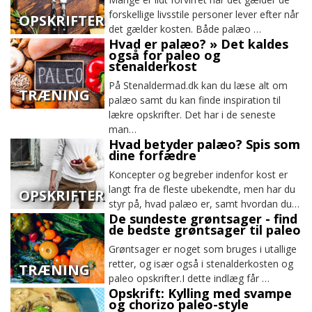
forskellige livsstile personer lever efter når
OPSKRIFTER
det gælder kosten. Både palæo …
Hvad er palæo? » Det kaldes
også for paleo og
stenalderkost
På Stenaldermad.dk kan du læse alt om
TRÆNING
palæo samt du kan finde inspiration til
lækre opskrifter. Det har i de seneste
man…
Hvad betyder palæo? Spis som
dine forfædre
Koncepter og begreber indenfor kost er
langt fra de fleste ubekendte, men har du
OPSKRIFTER
styr på, hvad palæo er, samt hvordan du…
De sundeste grøntsager - find
de bedste grøntsager til paleo
Grøntsager er noget som bruges i utallige
retter, og især også i stenalderkosten og
TRÆNING
paleo opskrifter.I dette indlæg får …
Opskrift: Kylling med svampe
og chorizo paleo-style