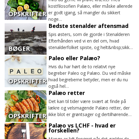
kostfilosofien Palæo, eller måske allerede
er godt igang, så mangler du sikkert
OPSKRIFTER
noge…
Bedste stenalder aftensmad
Spis østers, som de gjorde i Stenalderen
Efterhånden ved vi en del om, hvad
stenalderfolket spiste, og helt&nbsp;sikk…
BØGER
Paleo eller Palæo?
Hvis du har hørt de to relativt nye
begreber Paleo og Palæo. Du ved måske
hvad begreberne betyder, men er du nu
OPSKRIFTER
også hel…
Palæo retter
Det kan til tider være svært at finde på
lækre og velsmagende Palæo retter, der
ikke blot er grøntsager og dertilhørende…
OPSKRIFTER
Palæo vs LCHF - hvad er
forskellen?
Mange er lidt forvirret når det gælder de