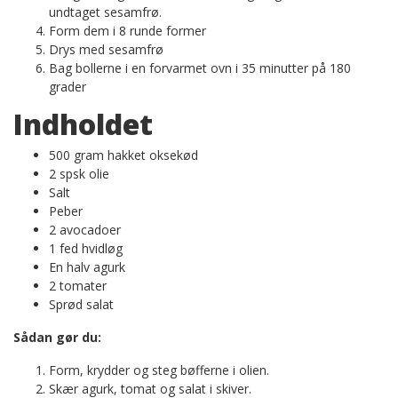
undtaget sesamfrø.
Form dem i 8 runde former
Drys med sesamfrø
Bag bollerne i en forvarmet ovn i 35 minutter på 180
grader
Indholdet
500 gram hakket oksekød
2 spsk olie
Salt
Peber
2 avocadoer
1 fed hvidløg
En halv agurk
2 tomater
Sprød salat
Sådan gør du:
Form, krydder og steg bøfferne i olien.
Skær agurk, tomat og salat i skiver.